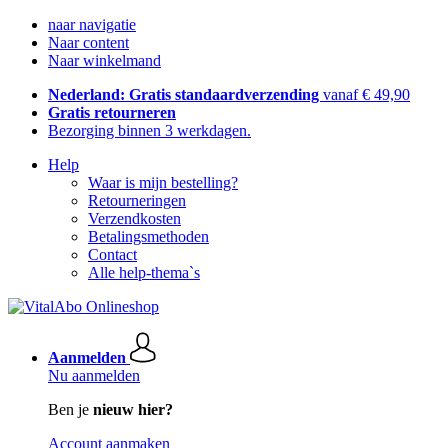
naar navigatie
Naar content
Naar winkelmand
Nederland: Gratis standaardverzending
vanaf € 49,90
Gratis retourneren
Bezorging binnen 3 werkdagen.
Help
Waar is mijn bestelling?
Retourneringen
Verzendkosten
Betalingsmethoden
Contact
Alle help-thema`s
Aanmelden
Nu aanmelden
Ben je
nieuw hier?
Account aanmaken