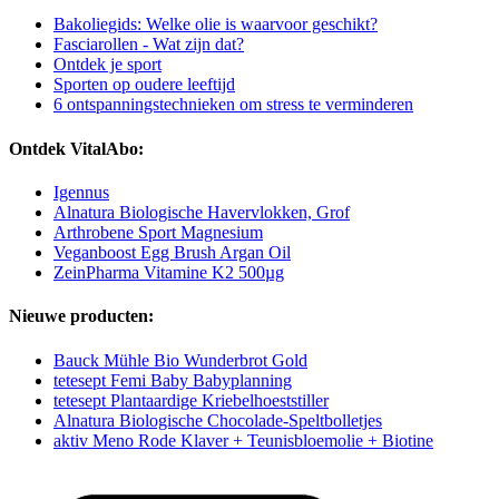
Bakoliegids: Welke olie is waarvoor geschikt?
Fasciarollen - Wat zijn dat?
Ontdek je sport
Sporten op oudere leeftijd
6 ontspanningstechnieken om stress te verminderen
Ontdek VitalAbo:
Igennus
Alnatura Biologische Havervlokken, Grof
Arthrobene Sport Magnesium
Veganboost Egg Brush Argan Oil
ZeinPharma Vitamine K2 500µg
Nieuwe producten:
Bauck Mühle Bio Wunderbrot Gold
tetesept Femi Baby Babyplanning
tetesept Plantaardige Kriebelhoeststiller
Alnatura Biologische Chocolade-Speltbolletjes
aktiv Meno Rode Klaver + Teunisbloemolie + Biotine