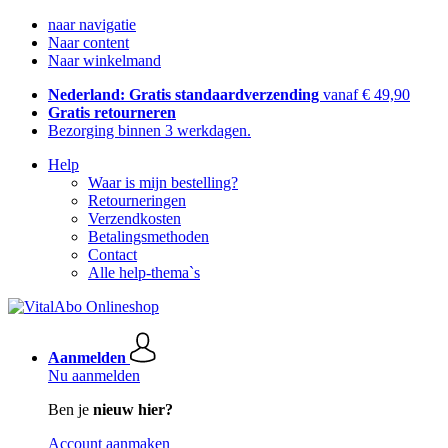
naar navigatie
Naar content
Naar winkelmand
Nederland: Gratis standaardverzending
vanaf € 49,90
Gratis retourneren
Bezorging binnen 3 werkdagen.
Help
Waar is mijn bestelling?
Retourneringen
Verzendkosten
Betalingsmethoden
Contact
Alle help-thema`s
Aanmelden
Nu aanmelden
Ben je
nieuw hier?
Account aanmaken