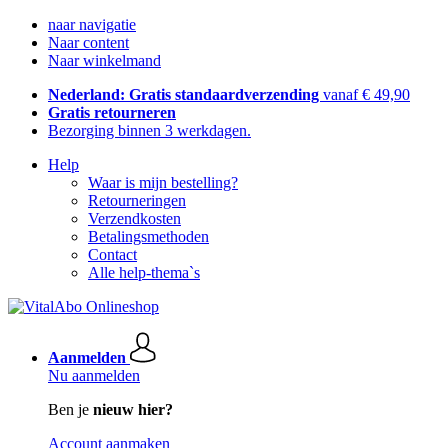
naar navigatie
Naar content
Naar winkelmand
Nederland: Gratis standaardverzending
vanaf € 49,90
Gratis retourneren
Bezorging binnen 3 werkdagen.
Help
Waar is mijn bestelling?
Retourneringen
Verzendkosten
Betalingsmethoden
Contact
Alle help-thema`s
Aanmelden
Nu aanmelden
Ben je
nieuw hier?
Account aanmaken