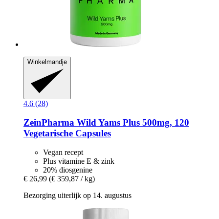
Winkelmandje
4.6 (28)
ZeinPharma
Wild Yams Plus 500mg, 120
Vegetarische Capsules
Vegan recept
Plus vitamine E & zink
20% diosgenine
€ 26,99
(€ 359,87 / kg)
Bezorging uiterlijk op 14. augustus