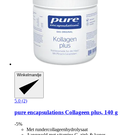
Winkelmandje
5.0 (2)
pure encapsulations
Collageen plus, 140 g
-5%
Met rundercollageenhydrolysaat
Aangevuld met vitamine C, zink & koper