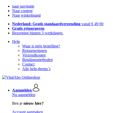
naar navigatie
Naar content
Naar winkelmand
Nederland: Gratis standaardverzending
vanaf € 49,90
Gratis retourneren
Bezorging binnen 3 werkdagen.
Help
Waar is mijn bestelling?
Retourneringen
Verzendkosten
Betalingsmethoden
Contact
Alle help-thema`s
Aanmelden
Nu aanmelden
Ben je
nieuw hier?
Account aanmaken