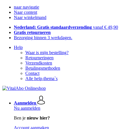
naar navigatie
Naar content
Naar winkelmand
Nederland: Gratis standaardverzending
vanaf € 49,90
Gratis retourneren
Bezorging binnen 3 werkdagen.
Help
Waar is mijn bestelling?
Retourneringen
Verzendkosten
Betalingsmethoden
Contact
Alle help-thema`s
Aanmelden
Nu aanmelden
Ben je
nieuw hier?
Account aanmaken