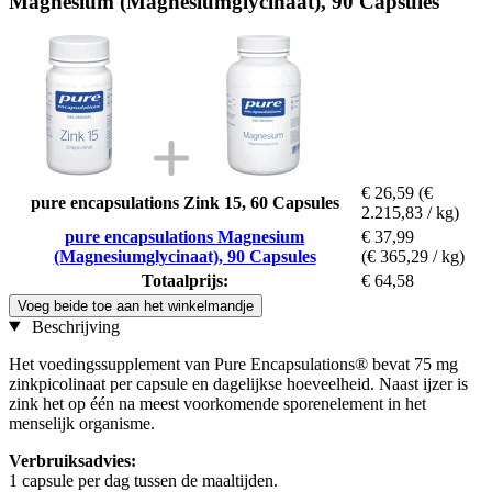
Magnesium (Magnesiumglycinaat), 90 Capsules
€ 26,59
(€
pure encapsulations Zink 15, 60 Capsules
2.215,83 / kg)
pure encapsulations Magnesium
€ 37,99
(Magnesiumglycinaat), 90 Capsules
(€ 365,29 / kg)
Totaalprijs:
€ 64,58
Voeg beide toe aan het winkelmandje
Beschrijving
Het voedingssupplement van Pure Encapsulations® bevat 75 mg
zinkpicolinaat per capsule en dagelijkse hoeveelheid. Naast ijzer is
zink het op één na meest voorkomende sporenelement in het
menselijk organisme.
Verbruiksadvies:
1 capsule per dag tussen de maaltijden.