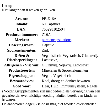
Let op:
Niet langer dan 8 weken gebruiken.
Art. nr.:
PE-Z16A
Inhoud:
60 Capsules
EAN:
766298102504
Producentnummer:
Z16A
Merken:
pure encapsulations
Doseringsvorm:
Capsule
Sporenelementen:
Zink
Diëten &
Veganistisch, Vegetarisch, Glutenvrij,
Dieetbeperkingen:
Lactosevrij
Allergenen - Vrij van:
Glutenvrij, Sojavrij, Lactosevrij
Productsoorten:
Mineralen & Sporenelementen
Eigenschappen:
Vegan, Vegetarisch
Bewaaradvies:
Koel, droog en donker bewaren
Goed voor:
Haar, Huid, Immuunsysteem, Nagels
i
Voedingssupplementen zijn niet bedoeld als vervanging van een
gevarieerde, evenwichtige voeding. Buiten bereik van kinderen
bewaren.
De aanbevolen dagelijkse dosis mag niet worden overschreden.