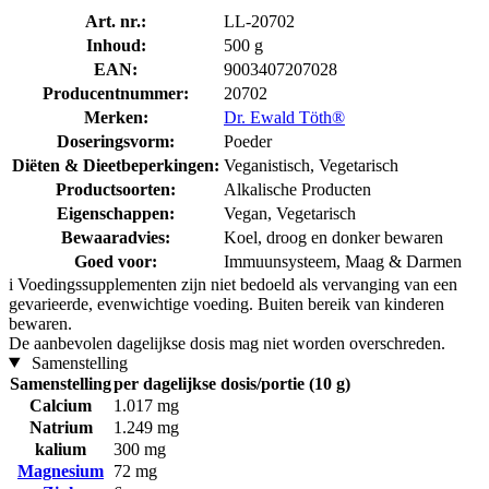
Art. nr.:
LL-20702
Inhoud:
500 g
EAN:
9003407207028
Producentnummer:
20702
Merken:
Dr. Ewald Töth®
Doseringsvorm:
Poeder
Diëten & Dieetbeperkingen:
Veganistisch, Vegetarisch
Productsoorten:
Alkalische Producten
Eigenschappen:
Vegan, Vegetarisch
Bewaaradvies:
Koel, droog en donker bewaren
Goed voor:
Immuunsysteem, Maag & Darmen
i
Voedingssupplementen zijn niet bedoeld als vervanging van een
gevarieerde, evenwichtige voeding. Buiten bereik van kinderen
bewaren.
De aanbevolen dagelijkse dosis mag niet worden overschreden.
Samenstelling
Samenstelling
per dagelijkse dosis/portie (10 g)
Calcium
1.017 mg
Natrium
1.249 mg
kalium
300 mg
Magnesium
72 mg