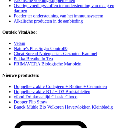
Alkalische voedingssupplementen
Overige voedingsstoffen ter ondersteuning van maag en
darmen
Poeder ter ondersteuning van het immuunsysteem
Alkalische producten in de aanbieding
Ontdek VitalAbo:
Vetain
Nature's Plus Sugar Control®
Cheat Spread Notenpasta - Gezouten Karamel
Pukka Breathe In Tea
PRIMAVERA Biologische Marjolein
Nieuwe producten:
Doppelherz aktiv Collageen + Biotine + Ceramiden
Doppelherz aktiv B12 + D3 Bruistabletten
yfood Drinkmaaltijd Classic Choco
Dopper Flip Straw
Bauck Mühle Bio Volkoren Havervlokken Kleinbladig