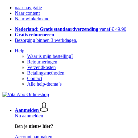
naar navigatie
Naar content
Naar winkelmand
Nederland: Gratis standaardverzending
vanaf € 49,90
Gratis retourneren
Bezorging binnen 3 werkdagen.
Help
Waar is mijn bestelling?
Retourneringen
Verzendkosten
Betalingsmethoden
Contact
Alle help-thema`s
Aanmelden
Nu aanmelden
Ben je
nieuw hier?
Account aanmaken