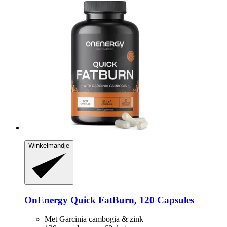
Winkelmandje
OnEnergy
Quick FatBurn, 120 Capsules
Met Garcinia cambogia & zink