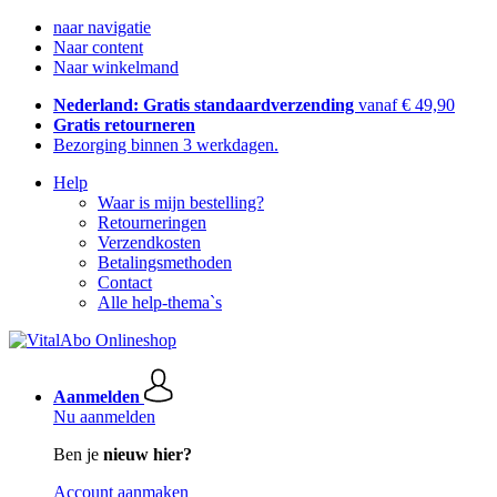
naar navigatie
Naar content
Naar winkelmand
Nederland: Gratis standaardverzending
vanaf € 49,90
Gratis retourneren
Bezorging binnen 3 werkdagen.
Help
Waar is mijn bestelling?
Retourneringen
Verzendkosten
Betalingsmethoden
Contact
Alle help-thema`s
Aanmelden
Nu aanmelden
Ben je
nieuw hier?
Account aanmaken