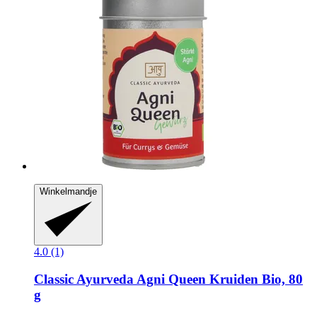
Winkelmandje
4.0 (1)
Classic Ayurveda
Agni Queen Kruiden Bio, 80
g