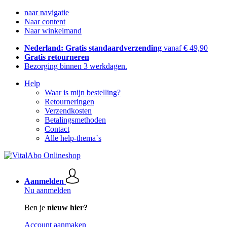
naar navigatie
Naar content
Naar winkelmand
Nederland: Gratis standaardverzending
vanaf € 49,90
Gratis retourneren
Bezorging binnen 3 werkdagen.
Help
Waar is mijn bestelling?
Retourneringen
Verzendkosten
Betalingsmethoden
Contact
Alle help-thema`s
Aanmelden
Nu aanmelden
Ben je
nieuw hier?
Account aanmaken