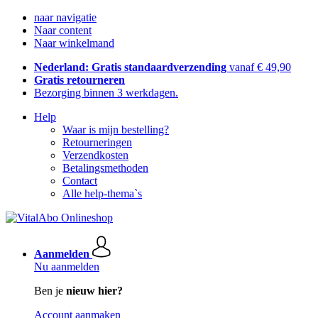
naar navigatie
Naar content
Naar winkelmand
Nederland: Gratis standaardverzending
vanaf € 49,90
Gratis retourneren
Bezorging binnen 3 werkdagen.
Help
Waar is mijn bestelling?
Retourneringen
Verzendkosten
Betalingsmethoden
Contact
Alle help-thema`s
Aanmelden
Nu aanmelden
Ben je
nieuw hier?
Account aanmaken