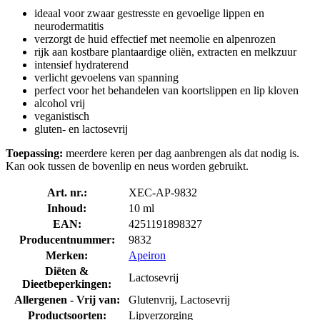
ideaal voor zwaar gestresste en gevoelige lippen en
neurodermatitis
verzorgt de huid effectief met neemolie en alpenrozen
rijk aan kostbare plantaardige oliën, extracten en melkzuur
intensief hydraterend
verlicht gevoelens van spanning
perfect voor het behandelen van koortslippen en lip kloven
alcohol vrij
veganistisch
gluten- en lactosevrij
Toepassing:
meerdere keren per dag aanbrengen als dat nodig is.
Kan ook tussen de bovenlip en neus worden gebruikt.
Art. nr.:
XEC-AP-9832
Inhoud:
10 ml
EAN:
4251191898327
Producentnummer:
9832
Merken:
Apeiron
Diëten &
Lactosevrij
Dieetbeperkingen:
Allergenen - Vrij van:
Glutenvrij, Lactosevrij
Productsoorten:
Lipverzorging