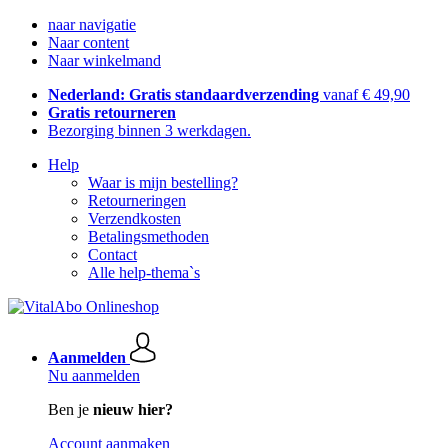
naar navigatie
Naar content
Naar winkelmand
Nederland: Gratis standaardverzending
vanaf € 49,90
Gratis retourneren
Bezorging binnen 3 werkdagen.
Help
Waar is mijn bestelling?
Retourneringen
Verzendkosten
Betalingsmethoden
Contact
Alle help-thema`s
Aanmelden
Nu aanmelden
Ben je
nieuw hier?
Account aanmaken