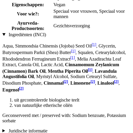
Eigenschappen:
Vegan
Speciaal voor vrouwen, Speciaal voor
Voor wie?:
mannen
Ayurveda-
Gezichtsverzorging
Productsoorten:
Ingrediënten (INCI)
[1]
Aqua, Simmondsia Chinensis (Jojoba) Seed Oil
, Glycerin,
[1]
Butyrospermum Parkii (Shea) Butter
, Squalen, Cetearylalcohol,
[1]
Rhododendron Ferrugineum Extract
, Melia Azadirachta Leaf
Extract, Canola Oil, Lactic Acid,
Cinnamomum Zeylanicum
[1]
(Cinnamon) Bark Oil
,
Mentha Piperita Oil
,
Lavandula
Angustifolia Oil
, Myristyl Alcohol, Sodium Cetearyl Sulfate,
[2]
[2]
[2]
Disodium Phosphate,
Cinnamal
,
Limonene
,
Linalool
,
[2]
Eugenol
uit gecontroleerde biologische teelt
van natuurlijke etherische oliën
Geconserveerd met / preserved with: Sodium benzoate, Potassium
sorbate
Juridische informatie