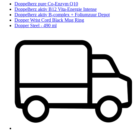
Doppelherz pure Co-Enzym Q10
Doppelherz aktiv B12 Vita-Energie Intense
Doppelherz aktiv B-complex + Foliumzuur Depot
Dopper Wrist Cord Black Mug Ring
Dopper Steel - 490 ml