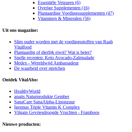
Essentiële Vetzuren (6)
Overige Supplementen (16)
Plantaardige Voedingssupplementen (47)
Vitaminen & Mineralen (56)
Uit ons magazine:
Slim ouder worden met de voedingsstoffen van Raab
Vitalfood
Plantaardig of dierlijk eiwit? Wat is beter?
Snelle recepten: Keto Avocado-Zalmsalade
Medex - Wereldwijd Ambassadeur
De waarheid over stretchen
Ontdek VitalAbo:
HealthyWorld
anatis Naturprodukte Gember
SanaCare SanaAlpha-Liponzuur
Igennus Triple Vitamin K Complex
Vilgain Gevriesdroogde Vruchten - Framboos
Nieuwe producten: