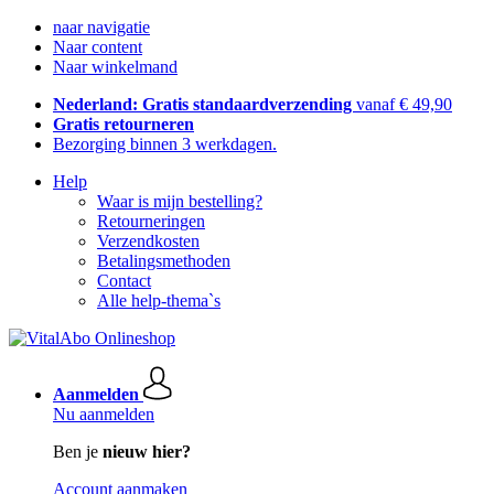
naar navigatie
Naar content
Naar winkelmand
Nederland: Gratis standaardverzending
vanaf € 49,90
Gratis retourneren
Bezorging binnen 3 werkdagen.
Help
Waar is mijn bestelling?
Retourneringen
Verzendkosten
Betalingsmethoden
Contact
Alle help-thema`s
Aanmelden
Nu aanmelden
Ben je
nieuw hier?
Account aanmaken