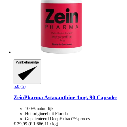
Winkelmandje
5.0 (5)
ZeinPharma
Astaxanthine 4mg, 90 Capsules
100% natuurlijk
Het origineel uit Florida
Gepatenteerd DeepExtract™-proces
€ 29,99
(€ 1.666,11 / kg)