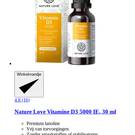
Winkelmandje
4.8 (16)
Nature Love
Vitamine D3 5000 IE, 30 ml
Premium lanoline
Vrij van toevoegingen
Zonder smaakstoffen of stabilisatoren