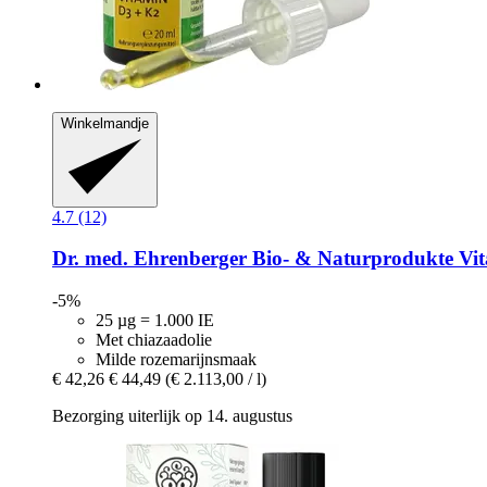
Winkelmandje
4.7 (12)
Dr. med. Ehrenberger Bio- & Naturprodukte
Vit
-5%
25 µg = 1.000 IE
Met chiazaadolie
Milde rozemarijnsmaak
€ 42,26
€ 44,49
(€ 2.113,00 / l)
Bezorging uiterlijk op 14. augustus