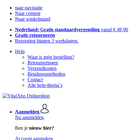
naar navigatie
Naar content
Naar winkelmand
Nederland: Gratis standaardverzending
vanaf € 49,90
Gratis retourneren
Bezorging binnen 3 werkdagen.
Help
Waar is mijn bestelling?
Retourneringen
Verzendkosten
Betalingsmethoden
Contact
Alle help-thema`s
Aanmelden
Nu aanmelden
Ben je
nieuw hier?
Account aanmaken