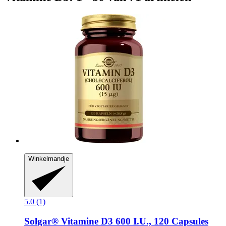
Winkelmandje
5.0 (1)
Solgar®
Vitamine D3 600 I.U., 120 Capsules