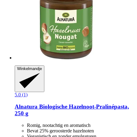
Winkelmandje
5.0 (1)
Alnatura
Biologische Hazelnoot-​Pralinépasta,
250 g
Romig, nootachtig en aromatisch
Bevat 25% geroosterde hazelnoten
Veganistisch en zonder emulgatoren