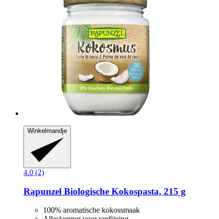
Winkelmandje
4.0 (2)
Rapunzel
Biologische Kokospasta, 215 g
100% aromatische kokossmaak
Alleskunner voor verfijning