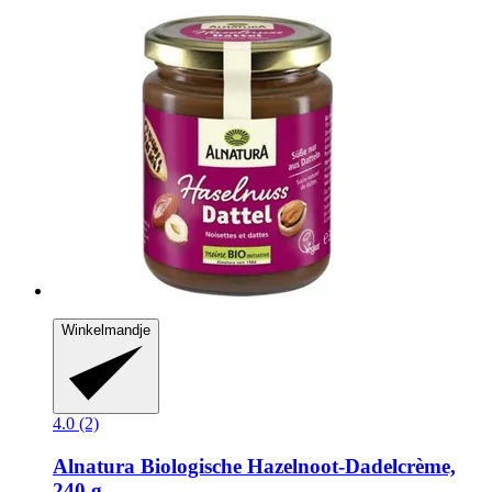
Winkelmandje
4.0 (2)
Alnatura
Biologische Hazelnoot-​Dadelcrème,
240 g