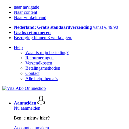
naar navigatie
Naar content
Naar winkelmand
Nederland: Gratis standaardverzending
vanaf € 49,90
Gratis retourneren
Bezorging binnen 3 werkdagen.
Help
Waar is mijn bestelling?
Retourneringen
Verzendkosten
Betalingsmethoden
Contact
Alle help-thema`s
Aanmelden
Nu aanmelden
Ben je
nieuw hier?
Account aanmaken