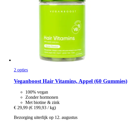
2 opties
Veganboost
Hair Vitamins, Appel (60 Gummies)
100% vegan
Zonder hormonen
Met biotine & zink
€ 29,99
(€ 199,93 / kg)
Bezorging uiterlijk op 12. augustus