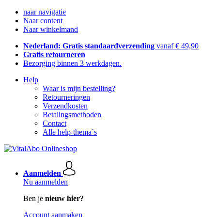
naar navigatie
Naar content
Naar winkelmand
Nederland: Gratis standaardverzending
vanaf € 49,90
Gratis retourneren
Bezorging binnen 3 werkdagen.
Help
Waar is mijn bestelling?
Retourneringen
Verzendkosten
Betalingsmethoden
Contact
Alle help-thema`s
Aanmelden
Nu aanmelden
Ben je
nieuw hier?
Account aanmaken