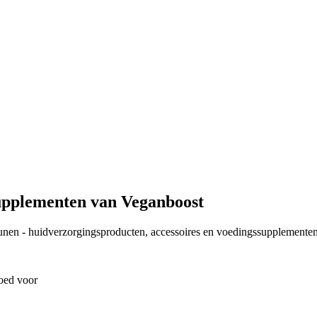
upplementen van Veganboost
eunen - huidverzorgingsproducten, accessoires en voedingssupplementen
oed voor