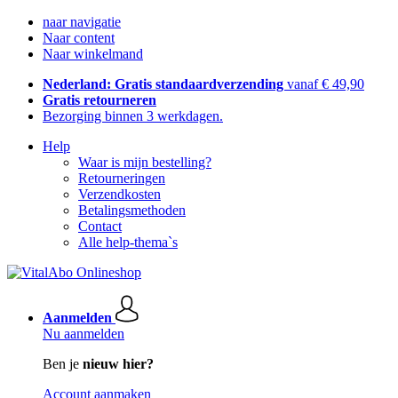
naar navigatie
Naar content
Naar winkelmand
Nederland: Gratis standaardverzending
vanaf € 49,90
Gratis retourneren
Bezorging binnen 3 werkdagen.
Help
Waar is mijn bestelling?
Retourneringen
Verzendkosten
Betalingsmethoden
Contact
Alle help-thema`s
Aanmelden
Nu aanmelden
Ben je
nieuw hier?
Account aanmaken