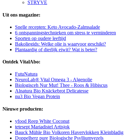
STRYVE
Uit ons magazine:
Snelle recepten: Keto Avocado-Zalmsalade
6 ontspanningstechnieken om stress te verminderen
Sporten op oudere leeftijd
Bakoliegids: Welke olie is waarvoor geschikt?
Plantaardig of dierlijk eiwit? Wat is beter?
Ontdek VitalAbo:
FutuNatura
NeuroLab® Vital Omega 3 - Algenolie
Biologisceh Nur Mut! Thee - Roos & Hibiscus
Alnatura Bio Knäckebrot Delicatesse
nu3 Bio Vegan Protein
Nieuwe producten:
yfood Reep White Coconut
tetesept Mariadistel Artisjok
Bauck Mühle Bio Volkoren Havervlokken Kleinbladig
Doppelherz pure Biologische Psylliumvezels