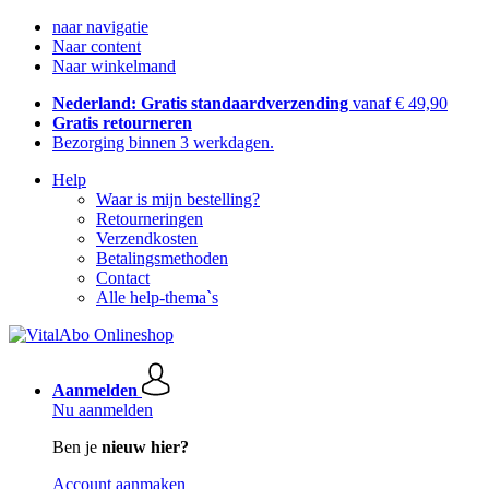
naar navigatie
Naar content
Naar winkelmand
Nederland: Gratis standaardverzending
vanaf € 49,90
Gratis retourneren
Bezorging binnen 3 werkdagen.
Help
Waar is mijn bestelling?
Retourneringen
Verzendkosten
Betalingsmethoden
Contact
Alle help-thema`s
Aanmelden
Nu aanmelden
Ben je
nieuw hier?
Account aanmaken