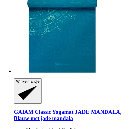
Winkelmandje
GAIAM
Classic Yogamat JADE MANDALA,
Blauw met jade mandala