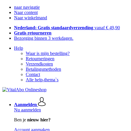
naar navigatie
Naar content
Naar winkelmand
Nederland: Gratis standaardverzending
vanaf € 49,90
Gratis retourneren
Bezorging binnen 3 werkdagen.
Help
Waar is mijn bestelling?
Retourneringen
Verzendkosten
Betalingsmethoden
Contact
Alle help-thema`s
Aanmelden
Nu aanmelden
Ben je
nieuw hier?
Account aanmaken