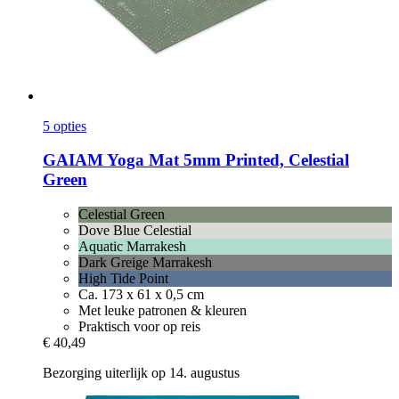
5 opties
GAIAM
Yoga Mat 5mm Printed, Celestial
Green
Celestial Green
Dove Blue Celestial
Aquatic Marrakesh
Dark Greige Marrakesh
High Tide Point
Ca. 173 x 61 x 0,5 cm
Met leuke patronen & kleuren
Praktisch voor op reis
€ 40,49
Bezorging uiterlijk op 14. augustus