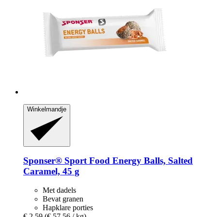
Winkelmandje
Sponser® Sport Food
Energy Balls, Salted
Caramel, 45 g
Met dadels
Bevat granen
Hapklare porties
€ 2,59
(€ 57,56 / kg)