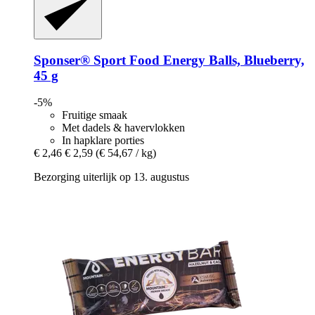
Sponser® Sport Food
Energy Balls, Blueberry,
45 g
-5%
Fruitige smaak
Met dadels & havervlokken
In hapklare porties
€ 2,46
€ 2,59
(€ 54,67 / kg)
Bezorging uiterlijk op 13. augustus