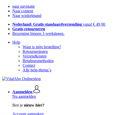
naar navigatie
Naar content
Naar winkelmand
Nederland: Gratis standaardverzending
vanaf € 49,90
Gratis retourneren
Bezorging binnen 3 werkdagen.
Help
Waar is mijn bestelling?
Retourneringen
Verzendkosten
Betalingsmethoden
Contact
Alle help-thema`s
Aanmelden
Nu aanmelden
Ben je
nieuw hier?
Account aanmaken