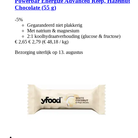
Powerbar
Energize Advanced Reep, Hazelnut
Chocolate (55 g)
-5%
Gegarandeerd niet plakkerig
Met natrium & magnesium
2:1 koolhydraatverhouding (glucose & fructose)
€ 2,65
€ 2,79
(€ 48,18 / kg)
Bezorging uiterlijk op 13. augustus