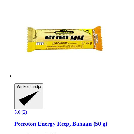
Winkelmandje
5.0 (2)
Peeroton
Energy Reep, Banaan (50 g)