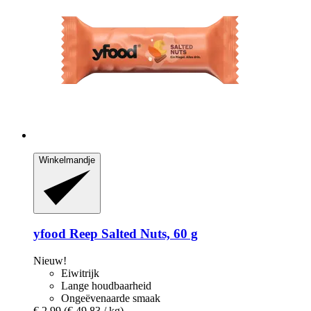
Winkelmandje
yfood
Reep Salted Nuts, 60 g
Nieuw!
Eiwitrijk
Lange houdbaarheid
Ongeëvenaarde smaak
€ 2,99
(€ 49,83 / kg)