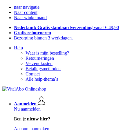
naar navigatie
Naar content
Naar winkelmand
Nederland: Gratis standaardverzending
vanaf € 49,90
Gratis retourneren
Bezorging binnen 3 werkdagen.
Help
Waar is mijn bestelling?
Retourneringen
Verzendkosten
Betalingsmethoden
Contact
Alle help-thema`s
Aanmelden
Nu aanmelden
Ben je
nieuw hier?
Account aanmaken