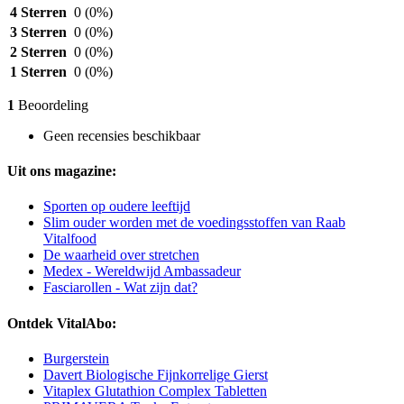
4 Sterren
0
(0%)
3 Sterren
0
(0%)
2 Sterren
0
(0%)
1 Sterren
0
(0%)
1
Beoordeling
Geen recensies beschikbaar
Uit ons magazine:
Sporten op oudere leeftijd
Slim ouder worden met de voedingsstoffen van Raab
Vitalfood
De waarheid over stretchen
Medex - Wereldwijd Ambassadeur
Fasciarollen - Wat zijn dat?
Ontdek VitalAbo:
Burgerstein
Davert Biologische Fijnkorrelige Gierst
Vitaplex Glutathion Complex Tabletten