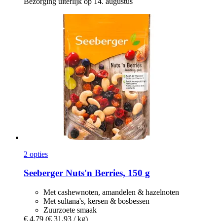
Bezorging uiterlijk op 14. augustus
2 opties
Seeberger
Nuts'n Berries, 150 g
Met cashewnoten, amandelen & hazelnoten
Met sultana's, kersen & bosbessen
Zuurzoete smaak
€ 4,79
(€ 31,93 / kg)