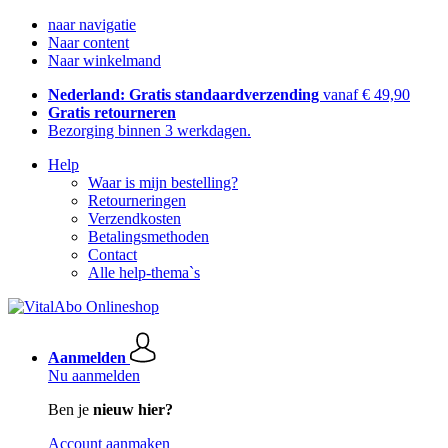
naar navigatie
Naar content
Naar winkelmand
Nederland: Gratis standaardverzending
vanaf € 49,90
Gratis retourneren
Bezorging binnen 3 werkdagen.
Help
Waar is mijn bestelling?
Retourneringen
Verzendkosten
Betalingsmethoden
Contact
Alle help-thema`s
Aanmelden
Nu aanmelden
Ben je
nieuw hier?
Account aanmaken