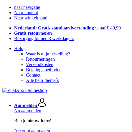
naar navigatie
Naar content
Naar winkelmand
Nederland: Gratis standaardverzending
vanaf € 49,90
Gratis retourneren
Bezorging binnen 3 werkdagen.
Help
Waar is mijn bestelling?
Retourneringen
Verzendkosten
Betalingsmethoden
Contact
Alle help-thema`s
Aanmelden
Nu aanmelden
Ben je
nieuw hier?
Account aanmaken