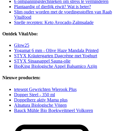
6 ontspanningstechnieken om stress te verminderen
Plantaardig of dierlijk eiwit? Wat is beter?
Slim ouder worden met de voedingsstoffen van Raab
Vitalfood
Snelle recepten: Keto Avocado-Zalmsalade
Ontdek VitalAbo:
Glow25
Yogamat 6 mm - Olive Haze Mandala Printed
STYX Kräutergarten Dagcrème met Yoghurt
STYX Sinaasappel Sauna-olie
BioKing Biologische Appel Balsamico Azijn
Nieuwe producten:
tetesept Gewrichten Wierook Plus
Dopper Steel - 350 ml
Doppelherz aktiv Mama plus
Alnatura Biologische Vijgen
Bauck Mühle Bio Boekweitmeel Volkoren