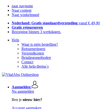
naar navigatie
Naar content
Naar winkelmand
Nederland: Gratis standaardverzending
vanaf € 49,90
Gratis retourneren
Bezorging binnen 3 werkdagen.
Help
Waar is mijn bestelling?
Retourneringen
Verzendkosten
Betalingsmethoden
Contact
Alle help-thema`s
Aanmelden
Nu aanmelden
Ben je
nieuw hier?
Account aanmaken