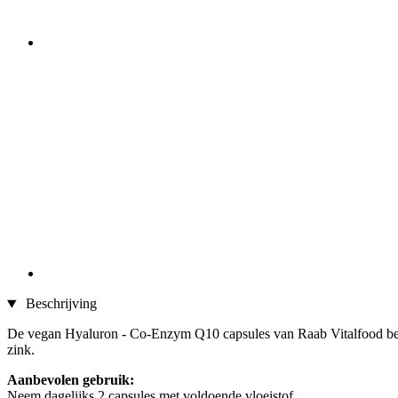
Beschrijving
De vegan Hyaluron - Co-Enzym Q10 capsules van Raab Vitalfood bevat
zink.
Aanbevolen gebruik:
Neem dagelijks 2 capsules met voldoende vloeistof.