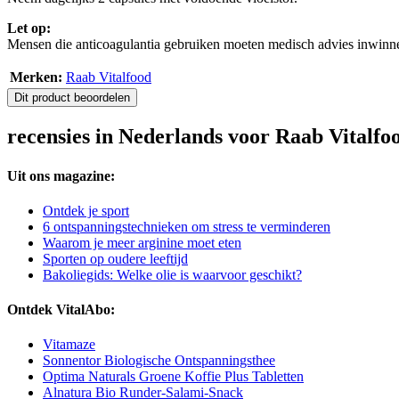
Let op:
Mensen die anticoagulantia gebruiken moeten medisch advies inwinne
Merken:
Raab Vitalfood
Dit product beoordelen
recensies in Nederlands voor Raab Vital
Uit ons magazine:
Ontdek je sport
6 ontspanningstechnieken om stress te verminderen
Waarom je meer arginine moet eten
Sporten op oudere leeftijd
Bakoliegids: Welke olie is waarvoor geschikt?
Ontdek VitalAbo:
Vitamaze
Sonnentor Biologische Ontspanningsthee
Optima Naturals Groene Koffie Plus Tabletten
Alnatura Bio Runder-Salami-Snack