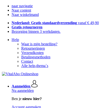
naar navigatie
Naar content
Naar winkelmand
Nederland: Gratis standaardverzending
vanaf € 49,90
Gratis retourneren
Bezorging binnen 3 werkdagen.
Help
Waar is mijn bestelling?
Retourneringen
Verzendkosten
Betalingsmethoden
Contact
Alle help-thema`s
Aanmelden
Nu aanmelden
Ben je
nieuw hier?
Account aanmaken