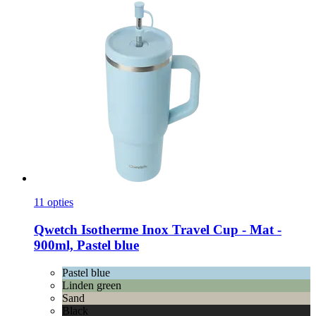
11 opties
Qwetch
Isotherme Inox Travel Cup -​ Mat -​
900ml, Pastel blue
Pastel blue
Linden green
Sand
Black