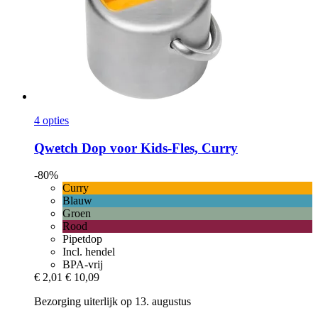
4 opties
Qwetch
Dop voor Kids-​Fles, Curry
-80%
Curry
Blauw
Groen
Rood
Pipetdop
Incl. hendel
BPA-vrij
€ 2,01
€ 10,09
Bezorging uiterlijk op 13. augustus