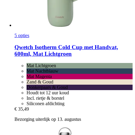
5 opties
Qwetch
Isotherm Cold Cup met Handvat,
600ml, Mat Lichtgroen
Mat Lichtgroen
Mat Nachtblauw
Mat Magenta
Zand & Goud
Donkerpaars & Goud
Houdt tot 12 uur koud
Incl. rietje & borstel
Siliconen afdichting
€ 35,49
Bezorging uiterlijk op 13. augustus