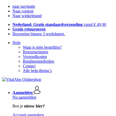
naar navigatie
Naar content
Naar winkelmand
Nederland: Gratis standaardverzending
vanaf € 49,90
Gratis retourneren
Bezorging binnen 3 werkdagen.
Help
Waar is mijn bestelling?
Retourneringen
Verzendkosten
Betalingsmethoden
Contact
Alle help-thema`s
Aanmelden
Nu aanmelden
Ben je
nieuw hier?
Account aanmaken