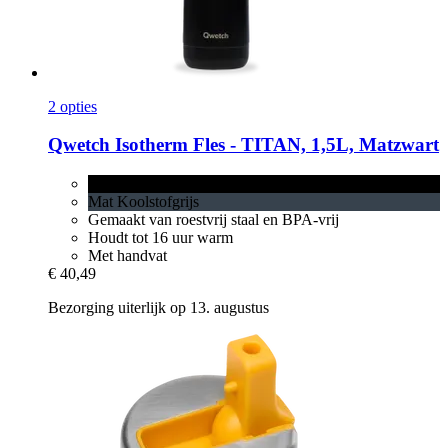
2 opties
Qwetch
Isotherm Fles -​ TITAN, 1,5L, Matzwart
Matzwart
Mat Koolstofgrijs
Gemaakt van roestvrij staal en BPA-vrij
Houdt tot 16 uur warm
Met handvat
€ 40,49
Bezorging uiterlijk op 13. augustus