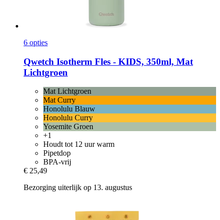
6 opties
Qwetch
Isotherm Fles -​ KIDS, 350ml, Mat
Lichtgroen
Mat Lichtgroen
Mat Curry
Honolulu Blauw
Honolulu Curry
Yosemite Groen
+1
Houdt tot 12 uur warm
Pipetdop
BPA-vrij
€ 25,49
Bezorging uiterlijk op 13. augustus