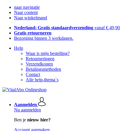
naar navigatie
Naar content
Naar winkelmand
Nederland: Gratis standaardverzending
vanaf € 49,90
Gratis retourneren
Bezorging binnen 3 werkdagen.
Help
Waar is mijn bestelling?
Retourneringen
Verzendkosten
Betalingsmethoden
Contact
Alle help-thema`s
Aanmelden
Nu aanmelden
Ben je
nieuw hier?
Account aanmaken