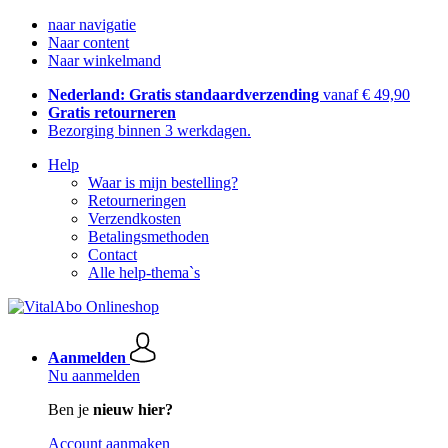
naar navigatie
Naar content
Naar winkelmand
Nederland: Gratis standaardverzending
vanaf € 49,90
Gratis retourneren
Bezorging binnen 3 werkdagen.
Help
Waar is mijn bestelling?
Retourneringen
Verzendkosten
Betalingsmethoden
Contact
Alle help-thema`s
Aanmelden
Nu aanmelden
Ben je
nieuw hier?
Account aanmaken