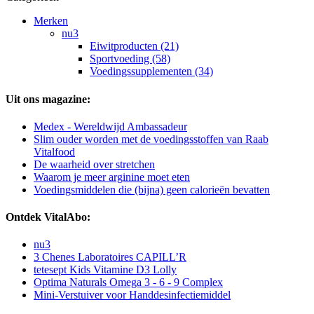
Merken
nu3
Eiwitproducten (21)
Sportvoeding (58)
Voedingssupplementen (34)
Uit ons magazine:
Medex - Wereldwijd Ambassadeur
Slim ouder worden met de voedingsstoffen van Raab
Vitalfood
De waarheid over stretchen
Waarom je meer arginine moet eten
Voedingsmiddelen die (bijna) geen calorieën bevatten
Ontdek VitalAbo:
nu3
3 Chenes Laboratoires CAPILL’R
tetesept Kids Vitamine D3 Lolly
Optima Naturals Omega 3 - 6 - 9 Complex
Mini-Verstuiver voor Handdesinfectiemiddel