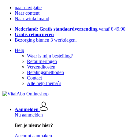
naar navigatie
Naar content
Naar winkelmand
Nederland: Gratis standaardverzending
vanaf € 49,90
Gratis retourneren
Bezorging binnen 3 werkdagen.
Help
Waar is mijn bestelling?
Retourneringen
Verzendkosten
Betalingsmethoden
Contact
Alle help-thema`s
Aanmelden
Nu aanmelden
Ben je
nieuw hier?
Account aanmaken