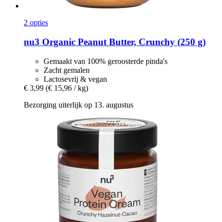
2 opties
nu3
Organic Peanut Butter, Crunchy (250 g)
Gemaakt van 100% geroosterde pinda's
Zacht gemalen
Lactosevrij & vegan
€ 3,99
(€ 15,96 / kg)
Bezorging uiterlijk op 13. augustus