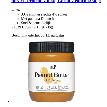
nu3
Fit Protein Muesli, Cocao Crunch (350 g)
-20%
33% eiwit & slechts 4% suiker
Met guarana & matcha
Snel & gemakkelijk
€ 6,39
€ 7,99
(€ 18,26 / kg)
Bezorging uiterlijk op 13. augustus