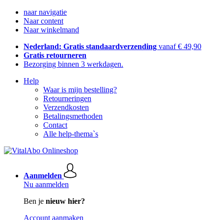
naar navigatie
Naar content
Naar winkelmand
Nederland: Gratis standaardverzending
vanaf € 49,90
Gratis retourneren
Bezorging binnen 3 werkdagen.
Help
Waar is mijn bestelling?
Retourneringen
Verzendkosten
Betalingsmethoden
Contact
Alle help-thema`s
Aanmelden
Nu aanmelden
Ben je
nieuw hier?
Account aanmaken