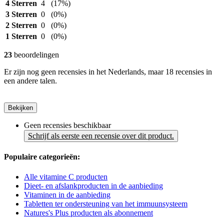
4 Sterren
4
(17%)
3 Sterren
0
(0%)
2 Sterren
0
(0%)
1 Sterren
0
(0%)
23
beoordelingen
Er zijn nog geen recensies in het Nederlands, maar 18 recensies in
een andere talen.
Bekijken
Geen recensies beschikbaar
Schrijf als eerste een recensie over dit product.
Populaire categorieën:
Alle vitamine C producten
Dieet- en afslankproducten in de aanbieding
Vitaminen in de aanbieding
Tabletten ter ondersteuning van het immuunsysteem
Natures's Plus producten als abonnement