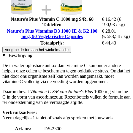
Nature's Plus Vitamin C 1000 mg S/R, 60
€ 16,42
(€
Tabletten
190,93 / kg)
Nature's Plus Vitamins D3 1000 IE & K2 100
€ 28,01
mcg, 90 Vegetarische Capsules
(€ 583,54 / kg)
Totaalprijs:
€ 44,43
Voeg beide toe aan het winkelmandje
Beschrijving
De in water oplosbare antioxidant vitamine C kan onder andere
helpen onze cellen te beschermen tegen oxidatieve stress. Omdat het
niet door ons organisme zelf kan worden aangemaakt, moet
vitamine C volledig via de voeding worden opgenomen.
Daarom bevat
Vitamine C S/R van Nature's Plus
1000 mg vitamine
C in de vorm van ascorbinezuur. Rozenbottels vullen de formule aan
ter ondersteuning van de vertraagde afgifte.
Verbruiksadvies:
Neem dagelijks 1 tablet of zoals afgesproken met jouw arts.
Art. nr.:
DS-2300