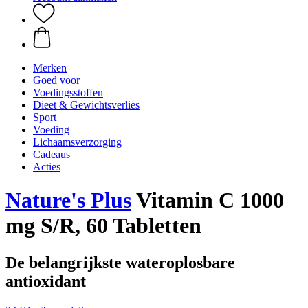
Merken
Goed voor
Voedingsstoffen
Dieet & Gewichtsverlies
Sport
Voeding
Lichaamsverzorging
Cadeaus
Acties
Nature's Plus
Vitamin C 1000
mg S/R, 60 Tabletten
De belangrijkste wateroplosbare
antioxidant