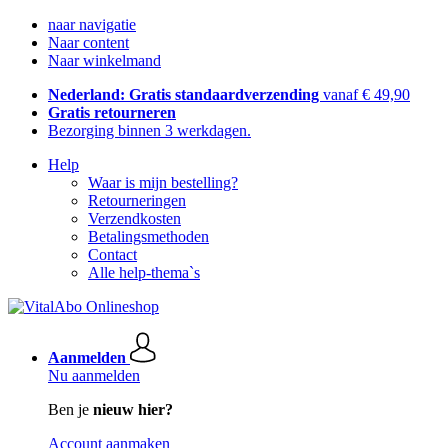
naar navigatie
Naar content
Naar winkelmand
Nederland: Gratis standaardverzending
vanaf € 49,90
Gratis retourneren
Bezorging binnen 3 werkdagen.
Help
Waar is mijn bestelling?
Retourneringen
Verzendkosten
Betalingsmethoden
Contact
Alle help-thema`s
Aanmelden
Nu aanmelden
Ben je
nieuw hier?
Account aanmaken