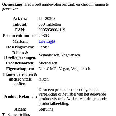
Opmerking:
Het wordt aanbevolen om zink en chroom samen te
gebruiken.
Art. nr.:
LL-20303
Inhoud:
500 Tabletten
EAN:
9005858004119
Producentnummer:
20303
Merken:
Life Light
Doseringsvorm:
Tablet
Diëten &
Veganistisch, Vegetarisch
Dieetbeperkingen:
Productsoorten:
Microalgen
Eigenschappen:
Niet-GMO, Vegan, Vegetarisch
Plantenextracten &
andere vitale
Algen
stoffen:
Door een productherlancering kan de
verpakking of het label van het geleverde
Product-Relaunch:
product visueel afwijken van de getoonde
productafbeelding.
Algen:
Spirulina
Samenstelling