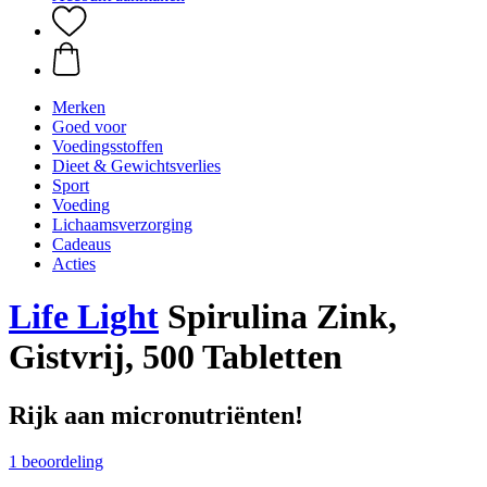
Merken
Goed voor
Voedingsstoffen
Dieet & Gewichtsverlies
Sport
Voeding
Lichaamsverzorging
Cadeaus
Acties
Life Light
Spirulina Zink,
Gistvrij, 500 Tabletten
Rijk aan micronutriënten!
1 beoordeling