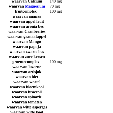
waarvan Calcium
140 mg
waarvan
Magnesium
70 mg
fruitcomplex
100 mg
waarvan ananas
waarvan appel fruit
waarvan aronia bes
waarvan Cranberries
waarvan granaatappel
waarvan Mango
waarvan papaja
waarvan zwarte bes
waarvan zure kersen
groentecomplex
100 mg
waarvan luzerne
waarvan artisjok
waarvan biet
waarvan wortel
waarvan bloemkool
waarvan broccoli
waarvan spinazie
waarvan tomaten
waarvan witte asperges
waarvan witte kool