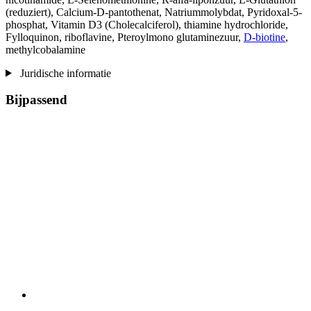
(reduziert), Calcium-D-pantothenat, Natriummolybdat, Pyridoxal-5-
phosphat, Vitamin D3 (Cholecalciferol), thiamine hydrochloride,
Fylloquinon, riboflavine, Pteroylmono glutaminezuur,
D-biotine
,
methylcobalamine
Juridische informatie
Bijpassend