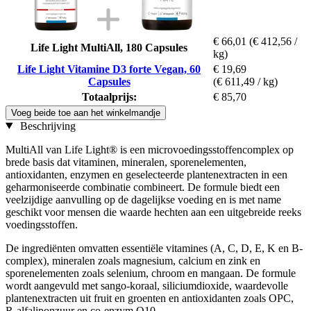
€ 66,01
(€ 412,56 /
Life Light MultiAll, 180 Capsules
kg)
Life Light Vitamine D3 forte Vegan, 60
€ 19,69
Capsules
(€ 611,49 / kg)
Totaalprijs:
€ 85,70
Voeg beide toe aan het winkelmandje
Beschrijving
MultiAll van Life Light® is een microvoedingsstoffencomplex op
brede basis dat vitaminen, mineralen, sporenelementen,
antioxidanten, enzymen en geselecteerde plantenextracten in een
geharmoniseerde combinatie combineert. De formule biedt een
veelzijdige aanvulling op de dagelijkse voeding en is met name
geschikt voor mensen die waarde hechten aan een uitgebreide reeks
voedingsstoffen.
De ingrediënten omvatten essentiële vitamines (A, C, D, E, K en B-
complex), mineralen zoals magnesium, calcium en zink en
sporenelementen zoals selenium, chroom en mangaan. De formule
wordt aangevuld met sango-koraal, siliciumdioxide, waardevolle
plantenextracten uit fruit en groenten en antioxidanten zoals OPC,
R-alfaliponzuur en co-enzym Q10.