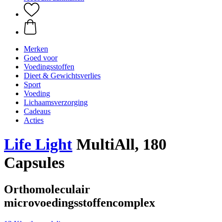
Merken
Goed voor
Voedingsstoffen
Dieet & Gewichtsverlies
Sport
Voeding
Lichaamsverzorging
Cadeaus
Acties
Life Light
MultiAll, 180
Capsules
Orthomoleculair
microvoedingsstoffencomplex