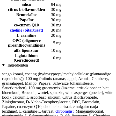
silica
84 mg
citrus-bioflavonoïden
30 mg
Bromelaïne
30 mg
Papaïne
30 mg
co-enzym Q10
30 mg
choline (bitartraat)
30 mg
L-carnitine
20 mg
OPC (oligomere
15 mg
proanthocyanidinen)
alfa-liponzuur
10 mg
L-glutathione
10 mg
(Gereduceerd)
Ingrediënten
sango koraal, coating (hydroxypropylmethylcellulose (plantaardige
capsulehuls)), 100 mg fruitmix (ananas, appel, Aronia, Cranberry,
granaatappel, Mango, Papaya, Schwarze Johannisbeere,
Sauerkirschen), 100 mg groentemix (luzerne, artisjok poeder, biet,
bloemkool, Broccoli, wortel, spinazie, witte asperges (poeder), witte
kool), calcium L-ascorbaat, silicium, Citrus-Bioflavonoide,
Zinkgluconat, D-Alpha-Tocopherylacetat, OPC, Bromelain,
Papaïne, co-enzym Q10, choline bitartraat, emulgator (soja
lecithine), L-carnitine-L-tartraat,
chroomgist
, Mangangluconat,
nicotinamide, L-Selenomethionine, R-alfa-liponzuur, L-Glutathion