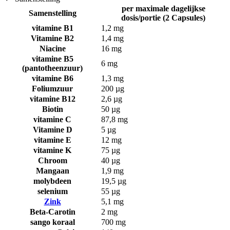
per maximale dagelijkse
Samenstelling
dosis/portie (2 Capsules)
vitamine B1
1,2 mg
Vitamine B2
1,4 mg
Niacine
16 mg
vitamine B5
6 mg
(pantotheenzuur)
vitamine B6
1,3 mg
Foliumzuur
200 µg
vitamine B12
2,6 µg
Biotin
50 µg
vitamine C
87,8 mg
Vitamine D
5 µg
vitamine E
12 mg
vitamine K
75 µg
Chroom
40 µg
Mangaan
1,9 mg
molybdeen
19,5 µg
selenium
55 µg
Zink
5,1 mg
Beta-Carotin
2 mg
sango koraal
700 mg