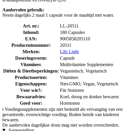
Aanbevolen gebruik:
Neem dagelijks 2 maal 1 capsule voor de maaltijd met water.
Art. nr.:
LL-20511
Inhoud:
180 Capsules
EAN:
9005858205110
Producentnummer:
20511
Merken:
Life Light
Doseringsvorm:
Capsule
Vitamines:
Multivitamine Supplementen
Diëten & Dieetbeperkingen:
Veganistisch, Vegetarisch
Productsoorten:
Vitamines
Eigenschappen:
Niet-GMO, Vegan, Vegetarisch
Voor wie?:
Für Senioren
Bewaaradvies:
Koel, droog en donker bewaren
Goed voor:
Hormonen
i
Voedingssupplementen zijn niet bedoeld als vervanging van een
gevarieerde, evenwichtige voeding. Buiten bereik van kinderen
bewaren.
De aanbevolen dagelijkse dosis mag niet worden overschreden.
Samenstelling