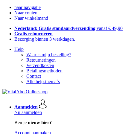
naar navigatie
Naar content
Naar winkelmand
Nederland: Gratis standaardverzending
vanaf € 49,90
Gratis retourneren
Bezorging binnen 3 werkdagen.
Help
Waar is mijn bestelling?
Retourneringen
Verzendkosten
Betalingsmethoden
Contact
Alle help-thema`s
Aanmelden
Nu aanmelden
Ben je
nieuw hier?
Account aanmaken