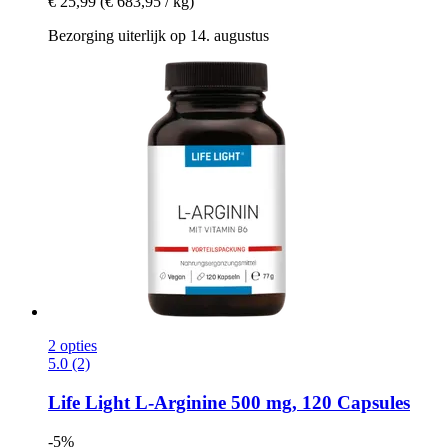
€ 25,99
(€ 683,95 / kg)
Bezorging uiterlijk op 14. augustus
2 opties
5.0 (2)
Life Light
L-​Arginine 500 mg, 120 Capsules
-5%