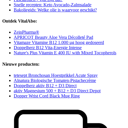
Snelle recepten: Keto Avocado-Zalmsalade
Bakoliegids: Welke olie is waarvoor geschikt?
Ontdek VitalAbo:
ZeinPharma®
APRICOT Beauty Aloe Vera Décolleté Pad
Vitamaze Vitamine B12 1.000 µg hoog gedoseerd
Doppelherz B12 Vita-Energie Intense
Nature's Plus Vitamin E 400 IU with Mixed Tocopherols
Nieuwe producten:
tetesept Bronchosan Hoestprikkel Acute Spray
Alnatura Biologische Tomaten-Pistachecrème
Doppelherz aktiv B12 + D3 Direct
aktiv Magnesium 500 + B12 + D3 Direct Depot
Dopper Wrist Cord Black Mug Ring