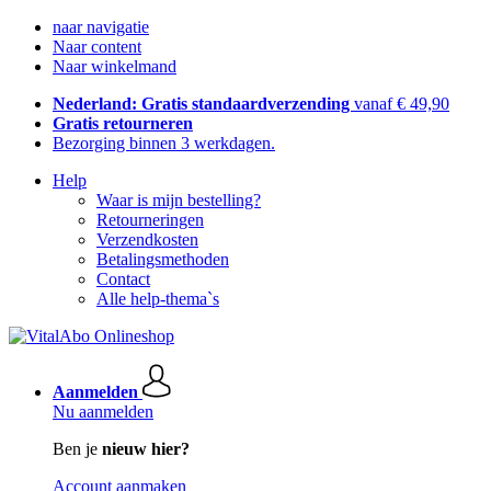
naar navigatie
Naar content
Naar winkelmand
Nederland: Gratis standaardverzending
vanaf € 49,90
Gratis retourneren
Bezorging binnen 3 werkdagen.
Help
Waar is mijn bestelling?
Retourneringen
Verzendkosten
Betalingsmethoden
Contact
Alle help-thema`s
Aanmelden
Nu aanmelden
Ben je
nieuw hier?
Account aanmaken