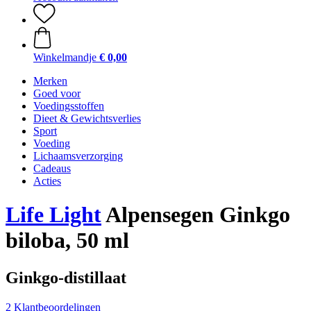
Winkelmandje
€ 0,00
Merken
Goed voor
Voedingsstoffen
Dieet & Gewichtsverlies
Sport
Voeding
Lichaamsverzorging
Cadeaus
Acties
Life Light
Alpensegen Ginkgo
biloba, 50 ml
Ginkgo-distillaat
2 Klantbeoordelingen