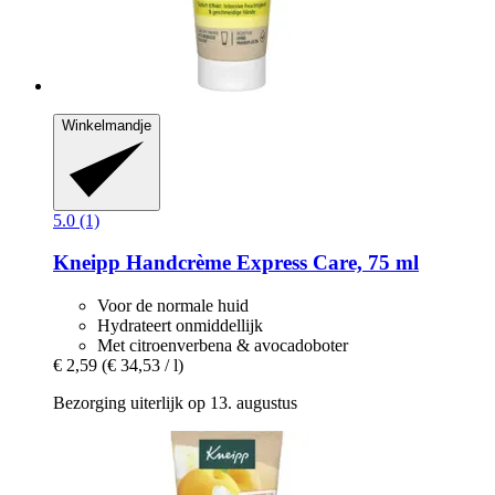
Winkelmandje
5.0 (1)
Kneipp
Handcrème Express Care, 75 ml
Voor de normale huid
Hydrateert onmiddellijk
Met citroenverbena & avocadoboter
€ 2,59
(€ 34,53 / l)
Bezorging uiterlijk op 13. augustus