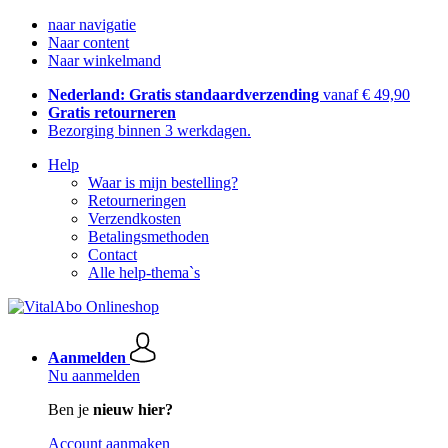
naar navigatie
Naar content
Naar winkelmand
Nederland: Gratis standaardverzending
vanaf € 49,90
Gratis retourneren
Bezorging binnen 3 werkdagen.
Help
Waar is mijn bestelling?
Retourneringen
Verzendkosten
Betalingsmethoden
Contact
Alle help-thema`s
Aanmelden
Nu aanmelden
Ben je
nieuw hier?
Account aanmaken