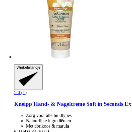
Winkelmandje
5.0 (1)
Kneipp
Hand-​ & Nagelcrème Soft in Seconds Exp
Zorg voor alle huidtypes
Natuurlijke ingrediënten
Met abrikoos & marula
€ 3,09
(€ 41,20 / l)