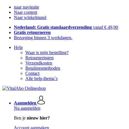
naar navigatie
Naar content
Naar winkelmand
Nederland: Gratis standaardverzending
vanaf € 49,90
Gratis retourneren
Bezorging binnen 3 werkdagen.
Help
Waar is mijn bestelling?
Retourneringen
Verzendkosten
Betalingsmethoden
Contact
Alle help-thema`s
Aanmelden
Nu aanmelden
Ben je
nieuw hier?
Account aanmaken