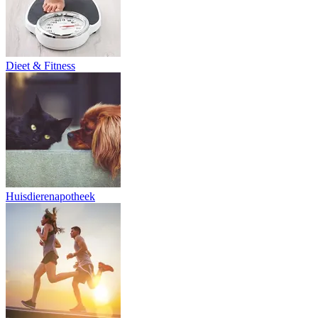
Dieet & Fitness
Huisdierenapotheek