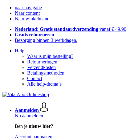
naar navigatie
Naar content
Naar winkelmand
Nederland: Gratis standaardverzending
vanaf € 49,90
Gratis retourneren
Bezorging binnen 3 werkdagen.
Help
Waar is mijn bestelling?
Retourneringen
Verzendkosten
Betalingsmethoden
Contact
Alle help-thema`s
Aanmelden
Nu aanmelden
Ben je
nieuw hier?
Account aanmaken