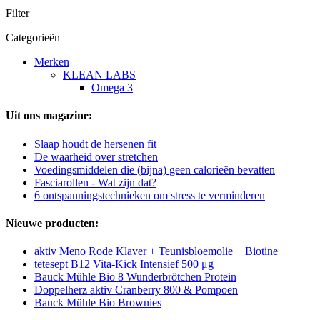
Filter
Categorieën
Merken
KLEAN LABS
Omega 3
Uit ons magazine:
Slaap houdt de hersenen fit
De waarheid over stretchen
Voedingsmiddelen die (bijna) geen calorieën bevatten
Fasciarollen - Wat zijn dat?
6 ontspanningstechnieken om stress te verminderen
Nieuwe producten:
aktiv Meno Rode Klaver + Teunisbloemolie + Biotine
tetesept B12 Vita-Kick Intensief 500 μg
Bauck Mühle Bio 8 Wunderbrötchen Protein
Doppelherz aktiv Cranberry 800 & Pompoen
Bauck Mühle Bio Brownies