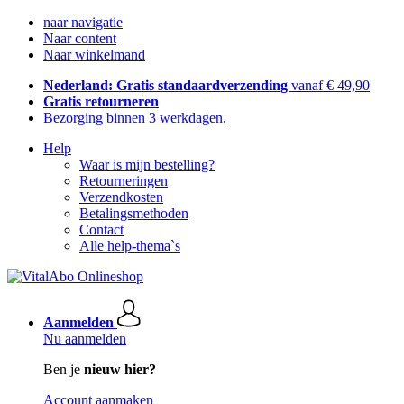
naar navigatie
Naar content
Naar winkelmand
Nederland: Gratis standaardverzending
vanaf € 49,90
Gratis retourneren
Bezorging binnen 3 werkdagen.
Help
Waar is mijn bestelling?
Retourneringen
Verzendkosten
Betalingsmethoden
Contact
Alle help-thema`s
Aanmelden
Nu aanmelden
Ben je
nieuw hier?
Account aanmaken