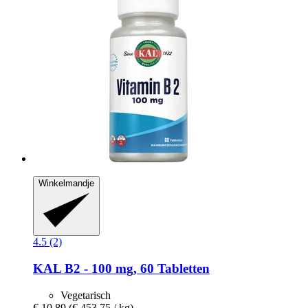
Winkelmandje
4.5 (2)
KAL
B2 -​ 100 mg, 60 Tabletten
Vegetarisch
€ 10,89
(€ 453,75 / kg)