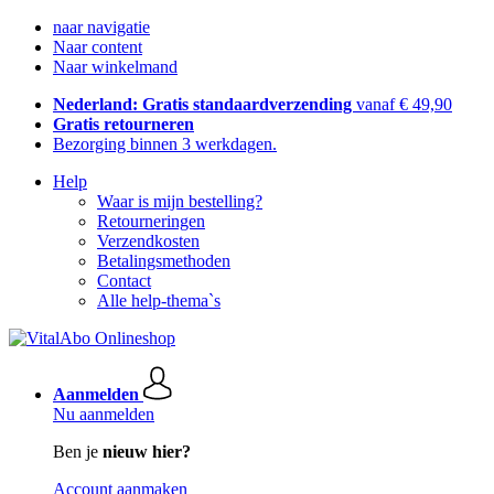
naar navigatie
Naar content
Naar winkelmand
Nederland: Gratis standaardverzending
vanaf € 49,90
Gratis retourneren
Bezorging binnen 3 werkdagen.
Help
Waar is mijn bestelling?
Retourneringen
Verzendkosten
Betalingsmethoden
Contact
Alle help-thema`s
Aanmelden
Nu aanmelden
Ben je
nieuw hier?
Account aanmaken