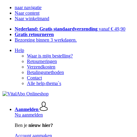
naar navigatie
Naar content
Naar winkelmand
Nederland: Gratis standaardverzending
vanaf € 49,90
Gratis retourneren
Bezorging binnen 3 werkdagen.
Help
Waar is mijn bestelling?
Retourneringen
Verzendkosten
Betalingsmethoden
Contact
Alle help-thema`s
Aanmelden
Nu aanmelden
Ben je
nieuw hier?
Account aanmaken