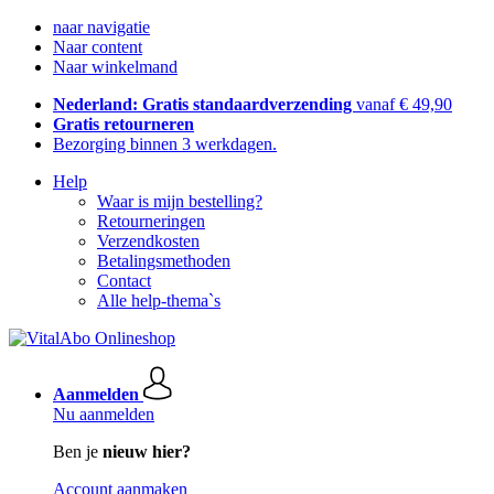
naar navigatie
Naar content
Naar winkelmand
Nederland: Gratis standaardverzending
vanaf € 49,90
Gratis retourneren
Bezorging binnen 3 werkdagen.
Help
Waar is mijn bestelling?
Retourneringen
Verzendkosten
Betalingsmethoden
Contact
Alle help-thema`s
Aanmelden
Nu aanmelden
Ben je
nieuw hier?
Account aanmaken