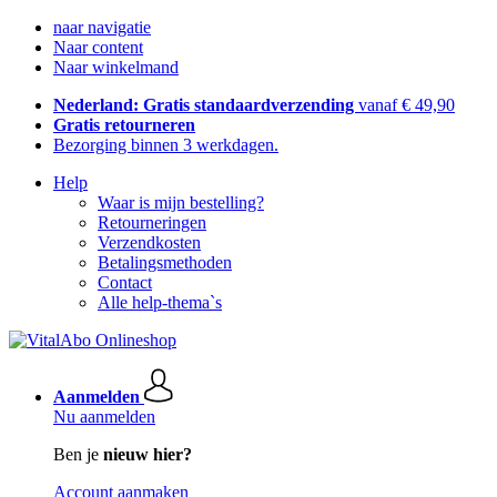
naar navigatie
Naar content
Naar winkelmand
Nederland: Gratis standaardverzending
vanaf € 49,90
Gratis retourneren
Bezorging binnen 3 werkdagen.
Help
Waar is mijn bestelling?
Retourneringen
Verzendkosten
Betalingsmethoden
Contact
Alle help-thema`s
Aanmelden
Nu aanmelden
Ben je
nieuw hier?
Account aanmaken