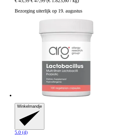
€ 45,59
€ 47,99
(€ 1.823,60 / kg)
Bezorging uiterlijk op 19. augustus
Winkelmandje
5.0 (4)