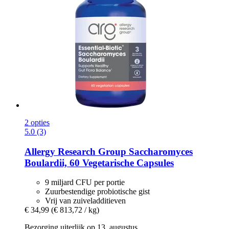
2 opties
5.0 (3)
Allergy Research Group
Saccharomyces
Boulardii, 60 Vegetarische Capsules
9 miljard CFU per portie
Zuurbestendige probiotische gist
Vrij van zuiveladditieven
€ 34,99
(€ 813,72 / kg)
Bezorging uiterlijk op 13. augustus