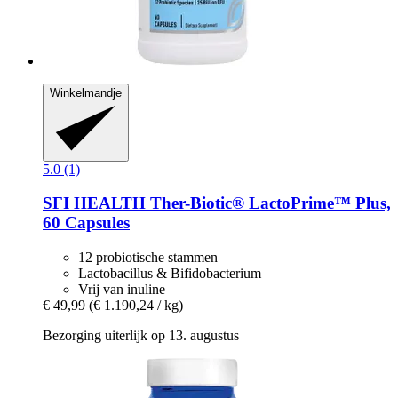
Winkelmandje
5.0 (1)
SFI HEALTH
Ther-​Biotic® LactoPrime™ Plus,
60 Capsules
12 probiotische stammen
Lactobacillus & Bifidobacterium
Vrij van inuline
€ 49,99
(€ 1.190,24 / kg)
Bezorging uiterlijk op 13. augustus