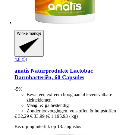
Winkelmandje
4.8 (5)
anatis Naturprodukte
Lactobac
Darmbacteriën, 60 Capsules
-5%
Bevat een extreem hoog aantal levensvatbare
ziektekiemen
Maag- & galbestendig
Zonder toevoegingen, vulstoffen & hulpstoffen
€ 32,29
€ 33,99
(€ 1.195,93 / kg)
Bezorging uiterlijk op 13. augustus