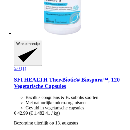
Winkelmandje
5.0 (1)
SFI HEALTH
Ther-​Biotic® Biospora™, 120
Vegetarische Capsules
Bacillus coagulans & B. subtilis soorten
Met natuurlijke micro-organismen
Gevuld in vegetarische capsules
€ 42,99
(€ 1.482,41 / kg)
Bezorging uiterlijk op 13. augustus