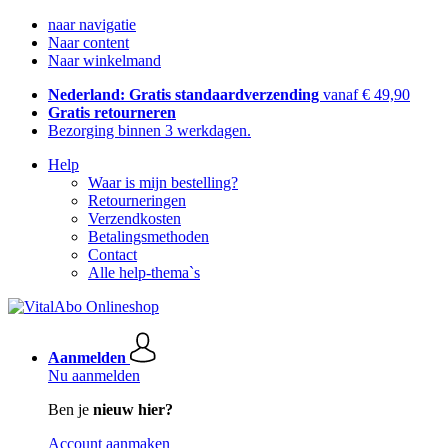
naar navigatie
Naar content
Naar winkelmand
Nederland: Gratis standaardverzending
vanaf € 49,90
Gratis retourneren
Bezorging binnen 3 werkdagen.
Help
Waar is mijn bestelling?
Retourneringen
Verzendkosten
Betalingsmethoden
Contact
Alle help-thema`s
Aanmelden
Nu aanmelden
Ben je
nieuw hier?
Account aanmaken