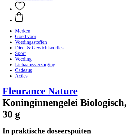
Merken
Goed voor
Voedingsstoffen
Dieet & Gewichtsverlies
Sport
Voeding
Lichaamsverzorging
Cadeaus
Acties
Fleurance Nature
Koninginnengelei Biologisch,
30 g
In praktische doseerspuiten