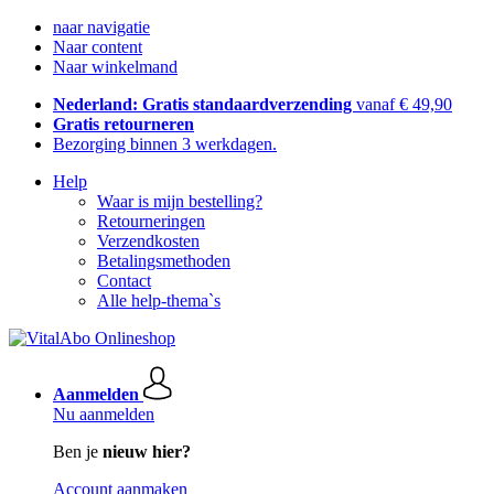
naar navigatie
Naar content
Naar winkelmand
Nederland: Gratis standaardverzending
vanaf € 49,90
Gratis retourneren
Bezorging binnen 3 werkdagen.
Help
Waar is mijn bestelling?
Retourneringen
Verzendkosten
Betalingsmethoden
Contact
Alle help-thema`s
Aanmelden
Nu aanmelden
Ben je
nieuw hier?
Account aanmaken