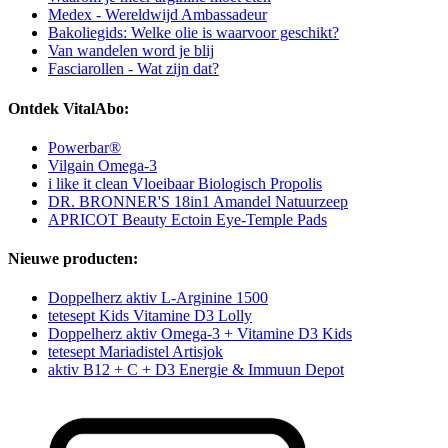
Medex - Wereldwijd Ambassadeur
Bakoliegids: Welke olie is waarvoor geschikt?
Van wandelen word je blij
Fasciarollen - Wat zijn dat?
Ontdek VitalAbo:
Powerbar®
Vilgain Omega-3
i like it clean Vloeibaar Biologisch Propolis
DR. BRONNER'S 18in1 Amandel Natuurzeep
APRICOT Beauty Ectoin Eye-Temple Pads
Nieuwe producten:
Doppelherz aktiv L-Arginine 1500
tetesept Kids Vitamine D3 Lolly
Doppelherz aktiv Omega-3 + Vitamine D3 Kids
tetesept Mariadistel Artisjok
aktiv B12 + C + D3 Energie & Immuun Depot