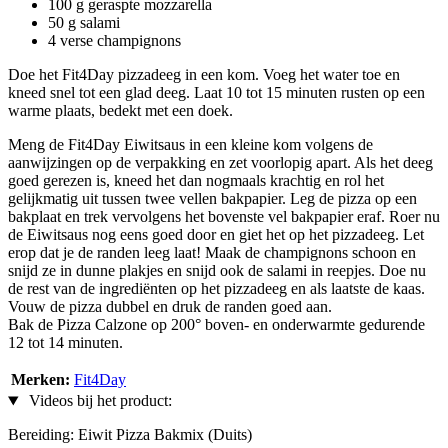
100 g geraspte mozzarella
50 g salami
4 verse champignons
Doe het Fit4Day pizzadeeg in een kom. Voeg het water toe en
kneed snel tot een glad deeg. Laat 10 tot 15 minuten rusten op een
warme plaats, bedekt met een doek.
Meng de Fit4Day Eiwitsaus in een kleine kom volgens de
aanwijzingen op de verpakking en zet voorlopig apart. Als het deeg
goed gerezen is, kneed het dan nogmaals krachtig en rol het
gelijkmatig uit tussen twee vellen bakpapier. Leg de pizza op een
bakplaat en trek vervolgens het bovenste vel bakpapier eraf. Roer nu
de Eiwitsaus nog eens goed door en giet het op het pizzadeeg. Let
erop dat je de randen leeg laat! Maak de champignons schoon en
snijd ze in dunne plakjes en snijd ook de salami in reepjes. Doe nu
de rest van de ingrediënten op het pizzadeeg en als laatste de kaas.
Vouw de pizza dubbel en druk de randen goed aan.
Bak de Pizza Calzone op 200° boven- en onderwarmte gedurende
12 tot 14 minuten.
Merken:
Fit4Day
Videos bij het product:
Bereiding: Eiwit Pizza Bakmix (Duits)