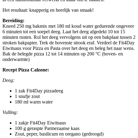
Het resultaat: knapperig en heerlijk van smaak!
Bereiding:
Kneed 250 mg bakmix met 180 ml koud water gedurende ongeveer
6 minuten tot een soepel deeg. Laat het deeg afgedekt 10 tot 15
minuten rusten. Rol het deeg vervolgens uit op een bakplaat tussen 2
stroken bakpapier. Trek de bovenste strook eraf. Verdeel de Fit4Day
Eiwitsaus voor Pizza en Pasta over het deeg en beleg het naar wens.
Bak de belegde pizza 12 tot 14 minuten op 200 °C (boven- en
onderwarmte)
Recept Pizza Calzone:
Deeg:
1 zak Fit4Day pizzadeeg
1 snufje zout
180 ml warm water
Vulling:
1 zakje Fit4Day Eiwitsaus
100 g geraspte Parmezaanse kaas
Zout, peper, basilicum en oregano (gedroogd)