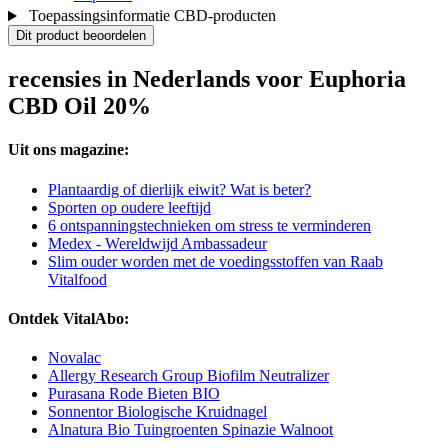
Toepassingsinformatie CBD-producten
Dit product beoordelen
recensies in Nederlands voor Euphoria
CBD Oil 20%
Uit ons magazine:
Plantaardig of dierlijk eiwit? Wat is beter?
Sporten op oudere leeftijd
6 ontspanningstechnieken om stress te verminderen
Medex - Wereldwijd Ambassadeur
Slim ouder worden met de voedingsstoffen van Raab
Vitalfood
Ontdek VitalAbo:
Novalac
Allergy Research Group Biofilm Neutralizer
Purasana Rode Bieten BIO
Sonnentor Biologische Kruidnagel
Alnatura Bio Tuingroenten Spinazie Walnoot