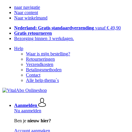
naar navigatie
Naar content
Naar winkelmand
Nederland: Gratis standaardverzending
vanaf € 49,90
Gratis retourneren
Bezorging binnen 3 werkdagen.
Help
Waar is mijn bestelling?
Retourneringen
Verzendkosten
Betalingsmethoden
Contact
Alle help-thema`s
Aanmelden
Nu aanmelden
Ben je
nieuw hier?
Account aanmaken