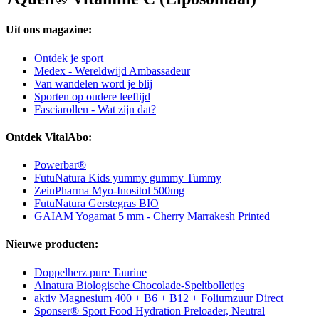
Uit ons magazine:
Ontdek je sport
Medex - Wereldwijd Ambassadeur
Van wandelen word je blij
Sporten op oudere leeftijd
Fasciarollen - Wat zijn dat?
Ontdek VitalAbo:
Powerbar®
FutuNatura Kids yummy gummy Tummy
ZeinPharma Myo-Inositol 500mg
FutuNatura Gerstegras BIO
GAIAM Yogamat 5 mm - Cherry Marrakesh Printed
Nieuwe producten:
Doppelherz pure Taurine
Alnatura Biologische Chocolade-Speltbolletjes
aktiv Magnesium 400 + B6 + B12 + Foliumzuur Direct
Sponser® Sport Food Hydration Preloader, Neutral