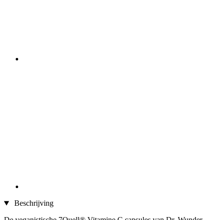
Beschrijving
De veganistische 7Quell® Vitamine C capsules van Dr. Wunder