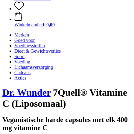
Winkelmandje
€ 0,00
Merken
Goed voor
Voedingsstoffen
Dieet & Gewichtsverlies
Sport
Voeding
Lichaamsverzorging
Cadeaus
Acties
Dr. Wunder
7Quell® Vitamine
C (Liposomaal)
Veganistische harde capsules met elk 400
mg vitamine C