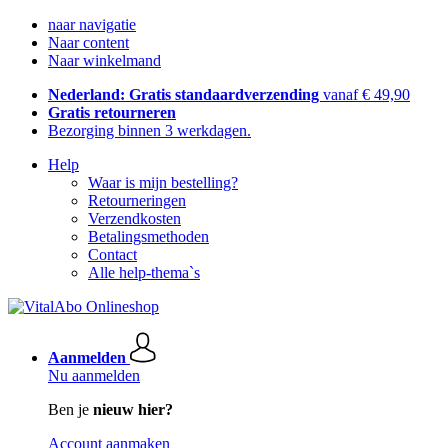
naar navigatie
Naar content
Naar winkelmand
Nederland: Gratis standaardverzending
vanaf € 49,90
Gratis retourneren
Bezorging binnen 3 werkdagen.
Help
Waar is mijn bestelling?
Retourneringen
Verzendkosten
Betalingsmethoden
Contact
Alle help-thema`s
Aanmelden
Nu aanmelden
Ben je
nieuw hier?
Account aanmaken