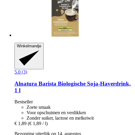
Winkelmandje
5.0 (3)
Alnatura
Barista Biologische Soja-​Haverdrink,
1 l
Bestseller
Zoete smaak
Voor opschuimen en verdikken
Zonder suiker, lactose en melkeiwit
€ 1,89
(€ 1,89 / l)
Bezorging uiterlijk op 14. augustus