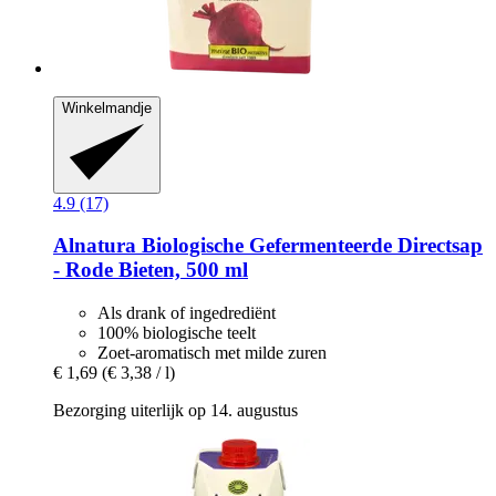
Winkelmandje
4.9 (17)
Alnatura
Biologische Gefermenteerde Directsap
-​ Rode Bieten, 500 ml
Als drank of ingedrediënt
100% biologische teelt
Zoet-aromatisch met milde zuren
€ 1,69
(€ 3,38 / l)
Bezorging uiterlijk op 14. augustus