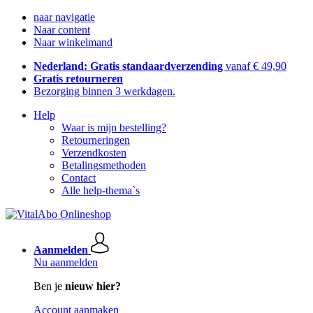
naar navigatie
Naar content
Naar winkelmand
Nederland: Gratis standaardverzending
vanaf € 49,90
Gratis retourneren
Bezorging binnen 3 werkdagen.
Help
Waar is mijn bestelling?
Retourneringen
Verzendkosten
Betalingsmethoden
Contact
Alle help-thema`s
Aanmelden
Nu aanmelden
Ben je
nieuw hier?
Account aanmaken