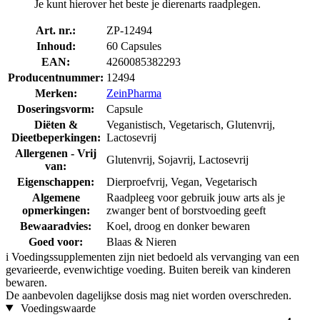
Je kunt hierover het beste je dierenarts raadplegen.
Art. nr.:
ZP-12494
Inhoud:
60 Capsules
EAN:
4260085382293
Producentnummer:
12494
Merken:
ZeinPharma
Doseringsvorm:
Capsule
Diëten &
Veganistisch, Vegetarisch, Glutenvrij,
Dieetbeperkingen:
Lactosevrij
Allergenen - Vrij
Glutenvrij, Sojavrij, Lactosevrij
van:
Eigenschappen:
Dierproefvrij, Vegan, Vegetarisch
Algemene
Raadpleeg voor gebruik jouw arts als je
opmerkingen:
zwanger bent of borstvoeding geeft
Bewaaradvies:
Koel, droog en donker bewaren
Goed voor:
Blaas & Nieren
i
Voedingssupplementen zijn niet bedoeld als vervanging van een
gevarieerde, evenwichtige voeding. Buiten bereik van kinderen
bewaren.
De aanbevolen dagelijkse dosis mag niet worden overschreden.
Voedingswaarde