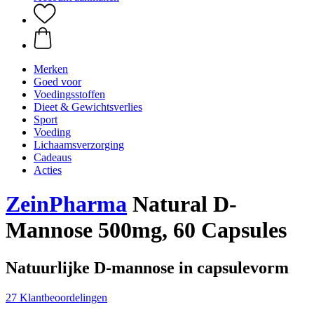
Merken
Goed voor
Voedingsstoffen
Dieet & Gewichtsverlies
Sport
Voeding
Lichaamsverzorging
Cadeaus
Acties
ZeinPharma
Natural D-
Mannose 500mg, 60 Capsules
Natuurlijke D-mannose in capsulevorm
27 Klantbeoordelingen