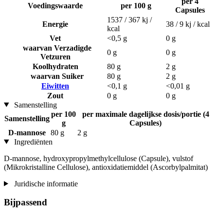
per 4
Voedingswaarde
per 100 g
Capsules
1537 / 367 kj /
Energie
38 / 9 kj / kcal
kcal
Vet
<0,5 g
0 g
waarvan Verzadigde
0 g
0 g
Vetzuren
Koolhydraten
80 g
2 g
waarvan Suiker
80 g
2 g
Eiwitten
<0,1 g
<0,01 g
Zout
0 g
0 g
Samenstelling
per 100
per maximale dagelijkse dosis/portie (4
Samenstelling
g
Capsules)
D-mannose
80 g
2 g
Ingrediënten
D-mannose, hydroxypropylmethylcellulose (Capsule), vulstof
(Mikrokristalline Cellulose), antioxidatiemiddel (Ascorbylpalmitat)
Juridische informatie
Bijpassend