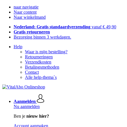
naar navigatie
Naar content
Naar winkelmand
Nederland: Gratis standaardverzending
vanaf € 49,90
Gratis retourneren
Bezorging binnen 3 werkdagen.
Help
Waar is mijn bestelling?
Retourneringen
Verzendkosten
Betalingsmethoden
Contact
Alle help-thema`s
Aanmelden
Nu aanmelden
Ben je
nieuw hier?
Account aanmaken