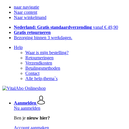
naar navigatie
Naar content
Naar winkelmand
Nederland: Gratis standaardverzending
vanaf € 49,90
Gratis retourneren
Bezorging binnen 3 werkdagen.
Help
Waar is mijn bestelling?
Retourneringen
Verzendkosten
Betalingsmethoden
Contact
Alle help-thema`s
Aanmelden
Nu aanmelden
Ben je
nieuw hier?
Account aanmaken