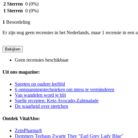
2 Sterren
0
(0%)
1 Sterren
0
(0%)
1
Beoordeling
Er zijn nog geen recensies in het Nederlands, maar 1 recensie in een a
Bekijken
Geen recensies beschikbaar
Uit ons magazine:
Sporten op oudere leeftijd
6 ontspanningstechnieken om stress te verminderen
Van wandelen word je blij
Snelle recepten: Keto Avocado-Zalmsalade
De waarheid over stretchen
Ontdek VitalAbo:
ZeinPharma®
Demmers Teehaus Zwarte Thee "Earl Grey Lady Blue"