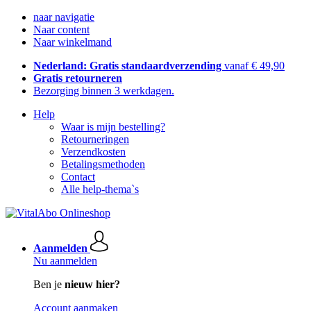
naar navigatie
Naar content
Naar winkelmand
Nederland: Gratis standaardverzending
vanaf € 49,90
Gratis retourneren
Bezorging binnen 3 werkdagen.
Help
Waar is mijn bestelling?
Retourneringen
Verzendkosten
Betalingsmethoden
Contact
Alle help-thema`s
Aanmelden
Nu aanmelden
Ben je
nieuw hier?
Account aanmaken