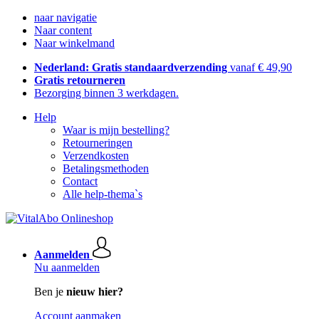
naar navigatie
Naar content
Naar winkelmand
Nederland: Gratis standaardverzending
vanaf € 49,90
Gratis retourneren
Bezorging binnen 3 werkdagen.
Help
Waar is mijn bestelling?
Retourneringen
Verzendkosten
Betalingsmethoden
Contact
Alle help-thema`s
Aanmelden
Nu aanmelden
Ben je
nieuw hier?
Account aanmaken