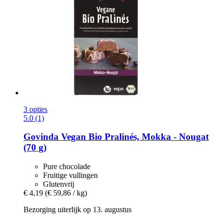
3 opties
5.0 (1)
Govinda
Vegan Bio Pralinés, Mokka -​ Nougat
(70 g)
Pure chocolade
Fruitige vullingen
Glutenvrij
€ 4,19
(€ 59,86 / kg)
Bezorging uiterlijk op 13. augustus