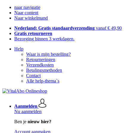
naar navigatie
Naar content
Naar winkelmand
Nederland: Gratis standaardverzending
vanaf € 49,90
Gratis retourneren
Bezorging binnen 3 werkdagen.
Help
Waar is mijn bestelling?
Retourneringen
Verzendkosten
Betalingsmethoden
Contact
Alle help-thema`s
Aanmelden
Nu aanmelden
Ben je
nieuw hier?
Account aanmaken