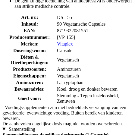
De gelijktijdige toediening van antidepressiva is onderworpen
aan strikte medische controle.
Art. nr.:
DS-155
Inhoud:
90 Vegetarische Capsules
EAN:
8719322081551
Producentnummer:
[VP-155]
Merken:
Vitaplex
Doseringsvorm:
Capsule
Diëten &
Vegetarisch
Dieetbeperkingen:
Productsoorten:
Aminozuren
Eigenschappen:
Vegetarisch
Aminozuren:
L-Tryptophan
Bewaaradvies:
Koel, droog en donker bewaren
Stemming - Tegen lusteloosheid,
Goed voor:
Zenuwen
i
Voedingssupplementen zijn niet bedoeld als vervanging van een
gevarieerde, evenwichtige voeding. Buiten bereik van kinderen
bewaren.
De aanbevolen dagelijkse dosis mag niet worden overschreden.
Samenstelling
Samenstelling
per dagelijkse dosis/portie (1 Capsule)